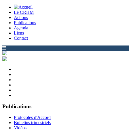
Le CRHM
Actions
Publications
Agenda
Liens
Contact
Publications
Protocoles d'Accord
Bulletins trimestriels
Vidéos