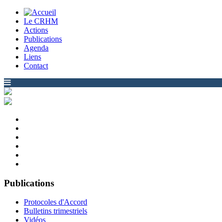
Le CRHM
Actions
Publications
Agenda
Liens
Contact
Publications
Protocoles d'Accord
Bulletins trimestriels
Vidéos