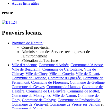
Autres liens utiles
revue
Pouvoirs locaux
Province de Namur
:
Conseil provincial
Administration des Services techniques et de
l'Environnement
Fédération du Tourisme
Ville d'Andenne
,
Commune d'Anhée
,
Commune d’Assesse
,
Ville de Beauraing
,
Commune de Cerfontaine
,
Ville de
Chimay
,
Ville de Ciney
,
Ville de Couvin
,
Ville de Dinant
,
Commune de Doische
,
Commune d'Eghezée
,
Commune de
Fernelmont
,
Commune de Florennes
,
Commune de Gedinne
,
Commune de Gesves
,
Commune de Hamois
,
Commune de
Hastière
,
Commune de La Bruyère
,
Commune de Mettet
,
Commune de Momignies
,
Ville de Namur
,
Commune de
Ohey
,
Commune de Onhaye
,
Commune de Profondeville
,
Commune de Viroinva
l,
Commune de Vresse-sur-Semois
et
Commune de Yvoir
.