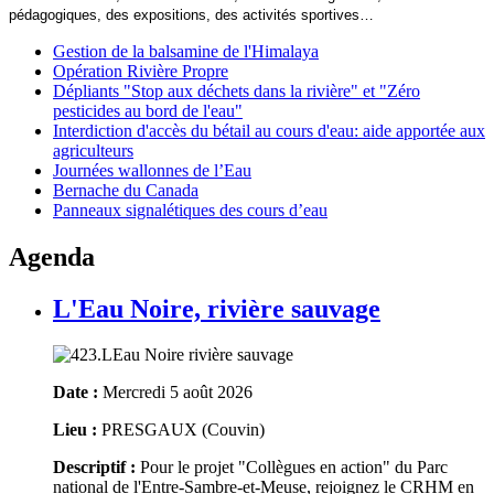
pédagogiques, des expositions, des activités sportives…
Gestion de la balsamine de l'Himalaya
Opération Rivière Propre
Dépliants "Stop aux déchets dans la rivière" et "Zéro
pesticides au bord de l'eau"
Interdiction d'accès du bétail au cours d'eau: aide apportée aux
agriculteurs
Journées wallonnes de l’Eau
Bernache du Canada
Panneaux signalétiques des cours d’eau
Agenda
L'Eau Noire, rivière sauvage
Date :
Mercredi 5 août 2026
Lieu :
PRESGAUX (Couvin)
Descriptif :
Pour le projet "Collègues en action" du Parc
national de l'Entre-Sambre-et-Meuse, rejoignez le CRHM en