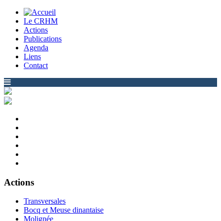
Le CRHM
Actions
Publications
Agenda
Liens
Contact
Actions
Transversales
Bocq et Meuse dinantaise
Molignée