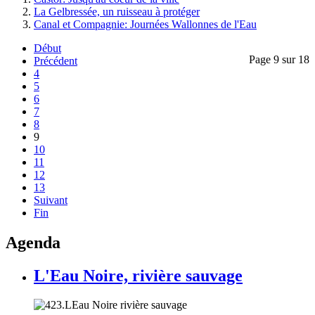
La Gelbressée, un ruisseau à protéger
Canal et Compagnie: Journées Wallonnes de l'Eau
Début
Page 9 sur 18
Précédent
4
5
6
7
8
9
10
11
12
13
Suivant
Fin
Agenda
L'Eau Noire, rivière sauvage