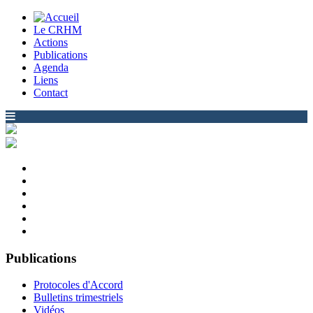
Le CRHM
Actions
Publications
Agenda
Liens
Contact
Publications
Protocoles d'Accord
Bulletins trimestriels
Vidéos