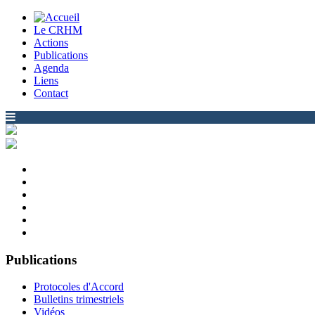
Le CRHM
Actions
Publications
Agenda
Liens
Contact
Publications
Protocoles d'Accord
Bulletins trimestriels
Vidéos