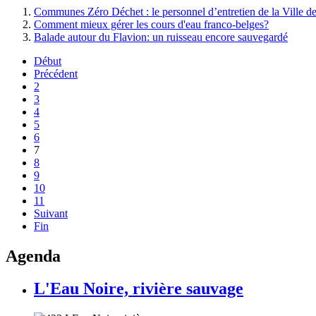
Communes Zéro Déchet : le personnel d’entretien de la Ville de Na
Comment mieux gérer les cours d'eau franco-belges?
Balade autour du Flavion: un ruisseau encore sauvegardé
Début
Précédent
2
3
4
5
6
7
8
9
10
11
Suivant
Fin
Agenda
L'Eau Noire, rivière sauvage