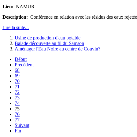
Lieu:
NAMUR
Description:
Conférence en relation avec les résidus des eaux rejetées
Lire la suite...
Usine de production d'eau potable
Balade découverte au fil du Samson
Aménager l'Eau Noire au centre de Couvin?
Début
Précédent
68
69
70
71
72
73
74
75
76
77
Suivant
Fin