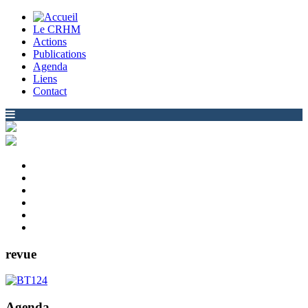
Le CRHM
Actions
Publications
Agenda
Liens
Contact
revue
Agenda