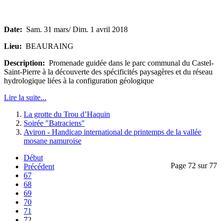
Date:
Sam. 31 mars/ Dim. 1 avril 2018
Lieu:
BEAURAING
Description:
Promenade guidée dans le parc communal du Castel-
Saint-Pierre à la découverte des spécificités paysagères et du réseau
hydrologique liées à la configuration géologique
Lire la suite...
La grotte du Trou d’Haquin
Soirée "Batraciens"
Aviron - Handicap international de printemps de la vallée
mosane namuroise
Début
Page 72 sur 77
Précédent
67
68
69
70
71
72