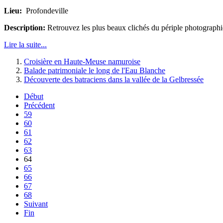
Lieu:
Profondeville
Description:
Retrouvez les plus beaux clichés du périple photograph
Lire la suite...
Croisière en Haute-Meuse namuroise
Balade patrimoniale le long de l'Eau Blanche
Découverte des batraciens dans la vallée de la Gelbressée
Début
Précédent
59
60
61
62
63
64
65
66
67
68
Suivant
Fin