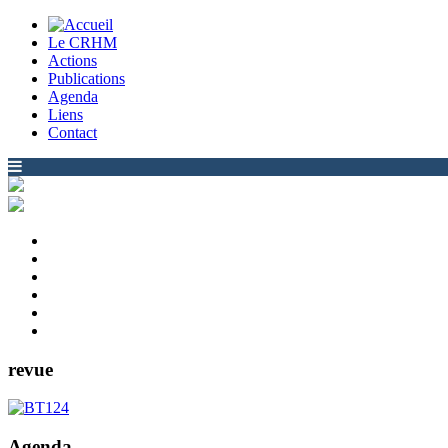
Le CRHM
Actions
Publications
Agenda
Liens
Contact
revue
Agenda