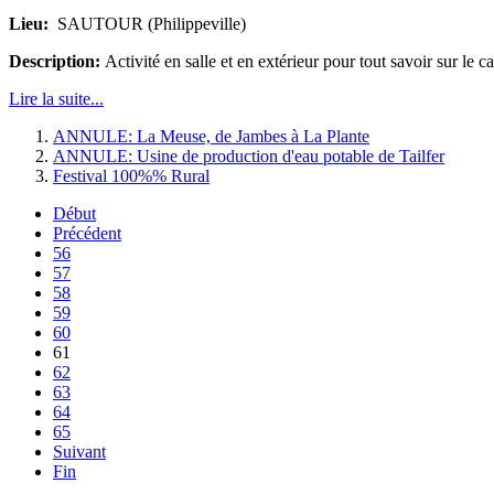
Lieu:
SAUTOUR (Philippeville)
Description:
Activité en salle et en extérieur pour tout savoir sur le cas
Lire la suite...
ANNULE: La Meuse, de Jambes à La Plante
ANNULE: Usine de production d'eau potable de Tailfer
Festival 100%% Rural
Début
Précédent
56
57
58
59
60
61
62
63
64
65
Suivant
Fin