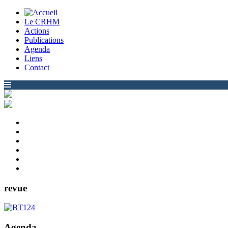
Le CRHM
Actions
Publications
Agenda
Liens
Contact
revue
Agenda