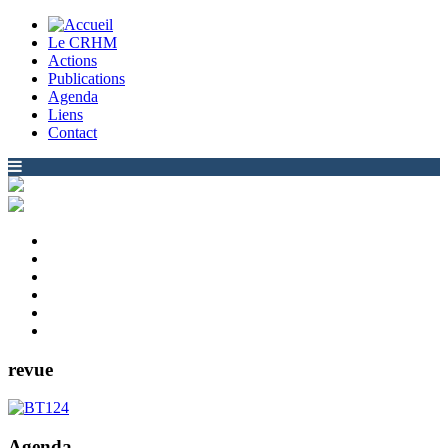
Le CRHM
Actions
Publications
Agenda
Liens
Contact
revue
Agenda