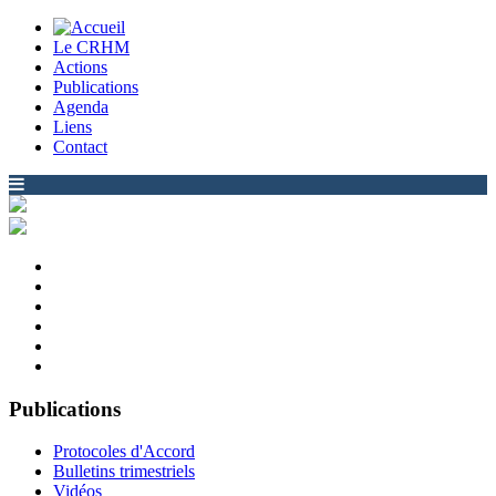
Le CRHM
Actions
Publications
Agenda
Liens
Contact
Publications
Protocoles d'Accord
Bulletins trimestriels
Vidéos