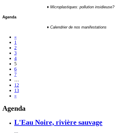
♦
Microplastiques: pollution insidieuse?
Agenda
♦
Calendrier de nos manifestations
«
1
2
3
4
5
6
7
…
12
13
»
Agenda
L'Eau Noire, rivière sauvage