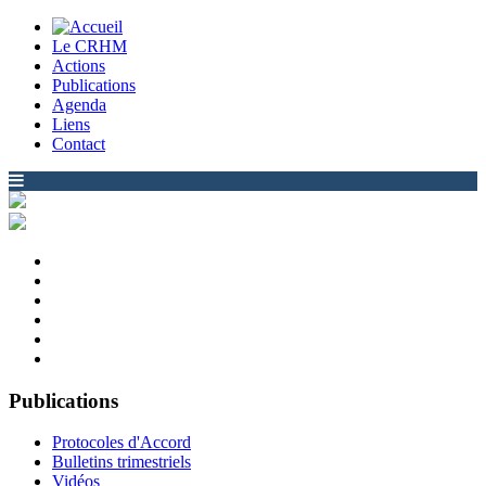
Le CRHM
Actions
Publications
Agenda
Liens
Contact
Publications
Protocoles d'Accord
Bulletins trimestriels
Vidéos