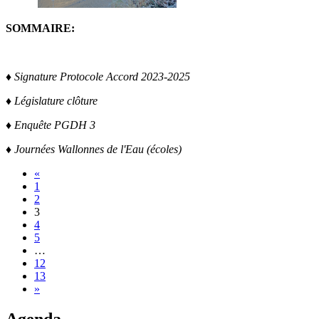
SOMMAIRE:
♦ Signature Protocole Accord 2023-2025
♦ Législature clôture
♦ Enquête PGDH 3
♦ Journées Wallonnes de l'Eau (écoles)
«
1
2
3
4
5
…
12
13
»