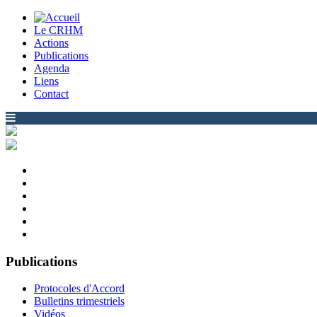
Le CRHM
Actions
Publications
Agenda
Liens
Contact
Publications
Protocoles d'Accord
Bulletins trimestriels
Vidéos