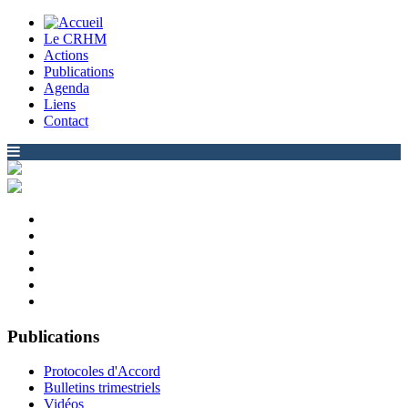
Le CRHM
Actions
Publications
Agenda
Liens
Contact
Publications
Protocoles d'Accord
Bulletins trimestriels
Vidéos