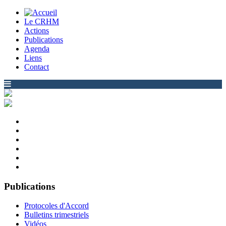
Le CRHM
Actions
Publications
Agenda
Liens
Contact
Publications
Protocoles d'Accord
Bulletins trimestriels
Vidéos