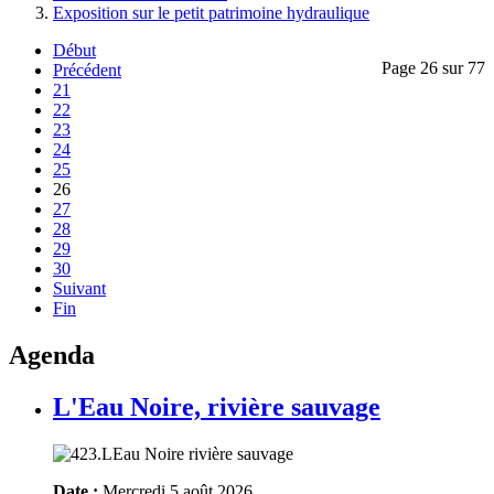
Exposition sur le petit patrimoine hydraulique
Début
Page 26 sur 77
Précédent
21
22
23
24
25
26
27
28
29
30
Suivant
Fin
Agenda
L'Eau Noire, rivière sauvage
Date :
Mercredi 5 août 2026