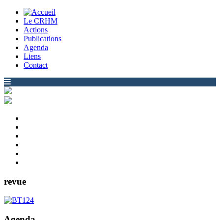
Le CRHM
Actions
Publications
Agenda
Liens
Contact
revue
Agenda