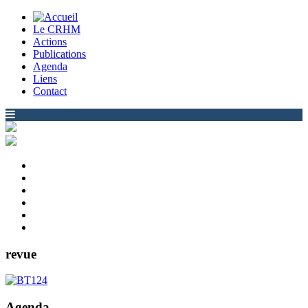
Le CRHM
Actions
Publications
Agenda
Liens
Contact
revue
Agenda