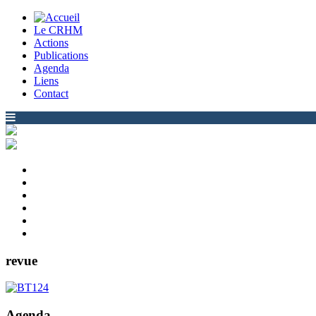
Le CRHM
Actions
Publications
Agenda
Liens
Contact
revue
Agenda