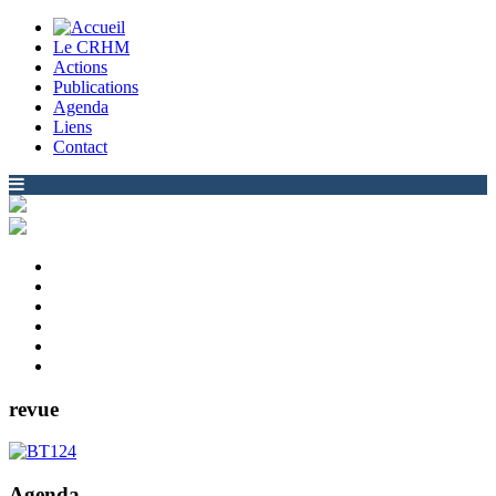
Le CRHM
Actions
Publications
Agenda
Liens
Contact
revue
Agenda