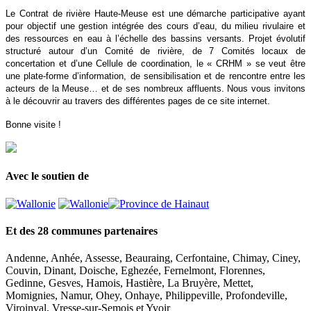
Le Contrat de rivière Haute-Meuse est une démarche participative ayant
pour objectif une gestion intégrée des cours d’eau, du milieu rivulaire et
des ressources en eau à l’échelle des bassins versants. Projet évolutif
structuré autour d’un Comité de rivière, de 7 Comités locaux de
concertation et d’une Cellule de coordination, le « CRHM » se veut être
une plate-forme d’information, de sensibilisation et de rencontre entre les
acteurs de la Meuse… et de ses nombreux affluents. Nous vous invitons
à le découvrir au travers des différentes pages de ce site internet.
Bonne visite !
Avec le soutien de
Et des 28 communes partenaires
Andenne, Anhée, Assesse, Beauraing, Cerfontaine, Chimay, Ciney,
Couvin, Dinant, Doische, Eghezée, Fernelmont, Florennes,
Gedinne, Gesves, Hamois, Hastière, La Bruyère, Mettet,
Momignies, Namur, Ohey, Onhaye, Philippeville, Profondeville,
Viroinval, Vresse-sur-Semois et Yvoir